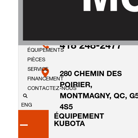
418 248-2477
ÉQUIPEMENTS
PIÈCES
SERVICE
280 CHEMIN DES
FINANCEMENT
POIRIER,
CONTACTEZ-NOUS
MONTMAGNY, QC, G
ENG
4S5
ÉQUIPEMENT
KUBOTA